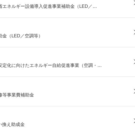
省エネルギー設備導入促進事業補助金（LED／…
金（LED／空調等）
安定化に向けたエネルギー自給促進事業（空調・…
修等事業費補助金
い換え助成金