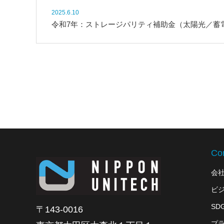
2025.6.10
令和7年：ストレージパリティ補助金（太陽光／蓄
Co
会
ビ
SD
〒143-0016
プ