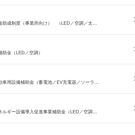
進助成制度（事業所向け） （LED／空調／太…
助金（LED／空調）
動車用設備補助金（蓄電池／EV充電器／ソーラ…
ネルギー設備導入促進事業補助金（LED／空調…