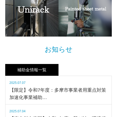
改造工事
エアコン販
売・取付
お知らせ
ユニラック
塗装・板金
補助金情報一覧
2025.07.07
【限定】令和7年度：多摩市事業者用重点対策
加速化事業補助…
2025.07.04