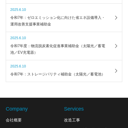
2025.6.10
令和7年：ゼロエミッション化に向けた省エネ設備導入・
運用改善支援事業補助金
2025.6.10
令和7年度：物流脱炭素化促進事業補助金（太陽光／蓄電
池／EV充電器）
2025.6.10
令和7年：ストレージパリティ補助金（太陽光／蓄電池）
Company
Services
会社概要
改造工事